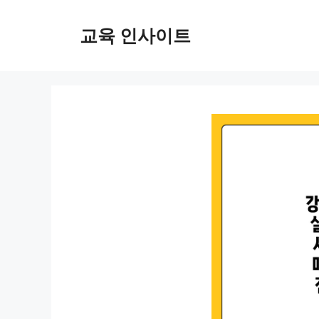
컨
텐
교육 인사이트
츠
로
건
너
뛰
기