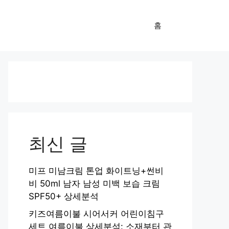
홈
최신 글
미프 미남크림 톤업 화이트닝+썬비
비 50ml 남자 남성 미백 보습 크림
SPF50+ 상세분석
키즈여름이불 시어서커 어린이침구
세트 여름이불 상세분석: 소재부터 관