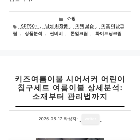
카
쇼핑
테
태
SPF50+
,
남성 화장품
,
미백 보습
,
미프 미남크
고
그
림
,
상품분석
,
썬비비
,
톤업크림
,
화이트닝크림
리
키즈여름이불 시어서커 어린이
침구세트 여름이불 상세분석:
소재부터 관리법까지
2026-06-17
작성자:
writer