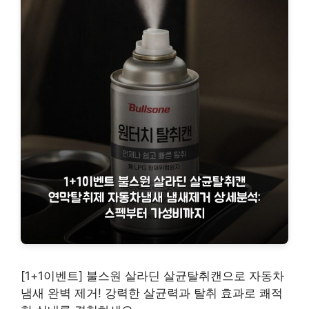
[1+1이벤트] 불스원 살라딘 살균탈취캔으로 자동차
냄새 완벽 제거! 강력한 살균력과 탈취 효과로 쾌적