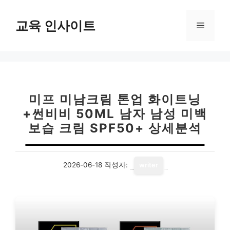
컨
텐
교육 인사이트
메
츠
로
뉴
건
너
뛰
기
미프 미남크림 톤업 화이트닝
+썬비비 50ML 남자 남성 미백
보습 크림 SPF50+ 상세분석
2026-06-18
작성자:
writer