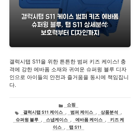
갤럭시탭 S11을 위한 튼튼한 범퍼 키즈 케이스! 충
격에 강한 에바폼 소재와 귀여운 슈퍼윙 블루 디자
인으로 아이들의 안전과 즐거움을 동시에 책임집니
다.
카
쇼핑
테
태
갤럭시탭 S11 케이스
,
범퍼 케이스
,
상품분석
,
고
그
슈퍼윙 블루
,
스냅케이스
,
에바폼 케이스
,
키즈 케
리
이스
,
탭 S11