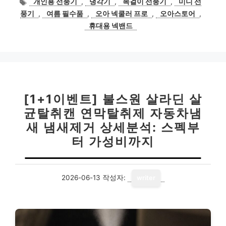
개인용 선풍기
,
냉각기
,
목걸이 선풍기
,
미니 선
고
그
풍기
,
여름 필수품
,
오아 넥쿨러 프로
,
오아스토어
,
리
휴대용 넥밴드
[1+1이벤트] 불스원 살라딘 살
균탈취캔 연막탈취제 자동차냄
새 냄새제거 상세분석: 스펙부
터 가성비까지
2026-06-13
작성자:
writer