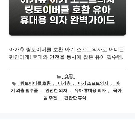
아가츄 링토이버클 호환 아기 소프트의자로 어디든
편안하게! 휴대와 안전을 동시에 잡은 유아 필수템.
카
쇼핑
테
태
링토이버클 호환
,
아가츄
,
아기 소프트의자
,
아
고
그
기 외출 필수품
,
안전한 의자
,
유아 휴대용 의자
,
육아
리
템 추천
,
편안한 휴식