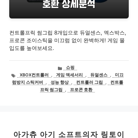
컨트롤프릭 썸그립 8개입으로 듀얼센스, 엑스박스,
프로콘 조이스틱을 미끄럼 없이 완벽하게! 게임 몰
입도를 높여보세요.
카
쇼핑
테
태
XBOX컨트롤러
,
게임 액세서리
,
듀얼센스
,
미끄
고
그
럼방지 스틱커버
,
성능 향상
,
컨트롤러 그립
,
컨트롤
리
프릭 썸그립
,
프로콘 호환
아가츄 아기 소프트의자 링토이