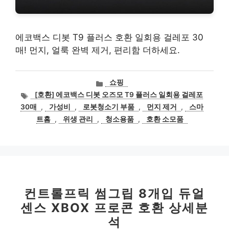
에코백스 디봇 T9 플러스 호환 일회용 걸레포 30
매! 먼지, 얼룩 완벽 제거, 편리함 더하세요.
카
쇼핑
테
태
[호환] 에코백스 디봇 오즈모 T9 플러스 일회용 걸레포
고
그
30매
,
가성비
,
로봇청소기 부품
,
먼지 제거
,
스마
리
트홈
,
위생 관리
,
청소용품
,
호환 소모품
컨트롤프릭 썸그립 8개입 듀얼
센스 XBOX 프로콘 호환 상세분
석