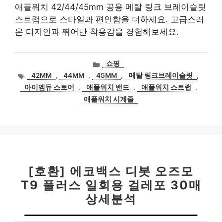
애플워치 42/44/45mm 공용 메탈 링크 브레이슬릿
스트랩으로 스타일과 편안함을 더하세요. 고급스러
운 디자인과 뛰어난 착용감을 경험해보세요.
카
쇼핑
테
태
42MM
,
44MM
,
45MM
,
메탈 링크브레이슬릿
,
고
그
아이엠듀 스토어
,
애플워치 밴드
,
애플워치 스트랩
,
리
애플워치 시계줄
[호환] 에코백스 디봇 오즈모
T9 플러스 일회용 걸레포 30매
상세분석