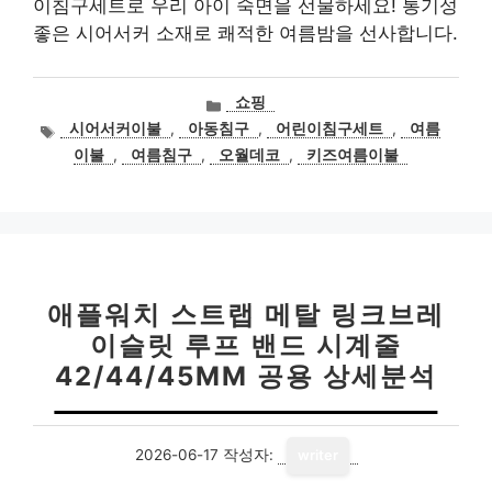
이침구세트로 우리 아이 숙면을 선물하세요! 통기성
좋은 시어서커 소재로 쾌적한 여름밤을 선사합니다.
카
쇼핑
테
태
시어서커이불
,
아동침구
,
어린이침구세트
,
여름
고
그
이불
,
여름침구
,
오월데코
,
키즈여름이불
리
애플워치 스트랩 메탈 링크브레
이슬릿 루프 밴드 시계줄
42/44/45MM 공용 상세분석
2026-06-17
작성자:
writer