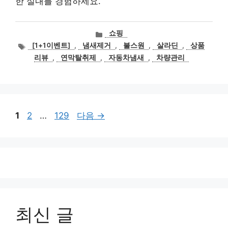
한 실내를 경험하세요.
카
쇼핑
테
태
[1+1이벤트]
,
냄새제거
,
불스원
,
살라딘
,
상품
고
그
리뷰
,
연막탈취제
,
자동차냄새
,
차량관리
리
페
페
페
1
2
…
129
다음
→
이
이
이
지
지
지
최신 글