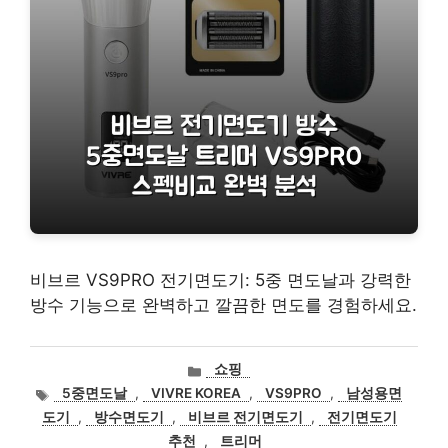
비브르 VS9PRO 전기면도기: 5중 면도날과 강력한
방수 기능으로 완벽하고 깔끔한 면도를 경험하세요.
카
쇼핑
테
태
5중면도날
,
VIVRE KOREA
,
VS9PRO
,
남성용면
고
그
도기
,
방수면도기
,
비브르 전기면도기
,
전기면도기
리
추천
,
트리머