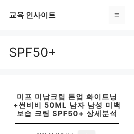
컨
텐
교육 인사이트
메
츠
로
뉴
건
너
SPF50+
뛰
기
미프 미남크림 톤업 화이트닝
+썬비비 50ML 남자 남성 미백
보습 크림 SPF50+ 상세분석