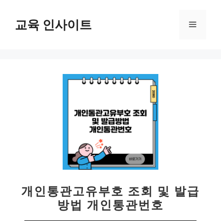
컨
텐
교육 인사이트
메
츠
로
뉴
건
너
뛰
기
개인통관고유부호 조회 및 발급
방법 개인통관번호