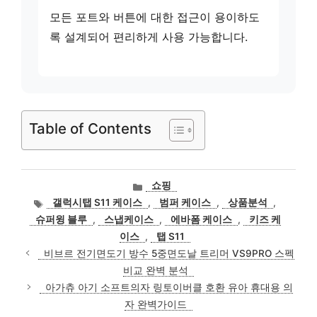
모든 포트와 버튼에 대한 접근이 용이하도
록 설계되어 편리하게 사용 가능합니다.
Table of Contents
카
쇼핑
테
태
갤럭시탭 S11 케이스
,
범퍼 케이스
,
상품분석
,
고
그
슈퍼윙 블루
,
스냅케이스
,
에바폼 케이스
,
키즈 케
리
이스
,
탭 S11
비브르 전기면도기 방수 5중면도날 트리머 VS9PRO 스펙
비교 완벽 분석
아가츄 아기 소프트의자 링토이버클 호환 유아 휴대용 의
자 완벽가이드