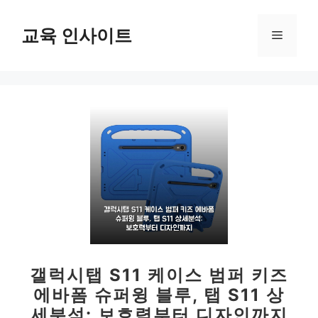
컨
텐
교육 인사이트
메
츠
로
뉴
건
너
뛰
기
갤럭시탭 S11 케이스 범퍼 키즈
에바폼 슈퍼윙 블루, 탭 S11 상
세분석: 보호력부터 디자인까지