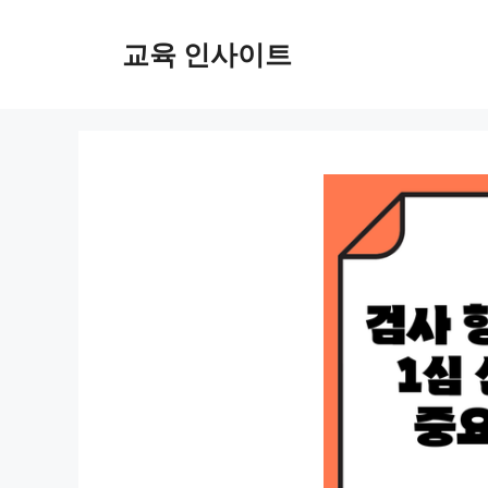
컨
텐
교육 인사이트
츠
로
건
너
뛰
기