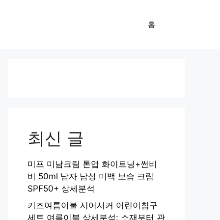
홈
최신 글
미프 미남크림 톤업 화이트닝+썬비
비 50ml 남자 남성 미백 보습 크림
SPF50+ 상세분석
키즈여름이불 시어서커 어린이침구
세트 여름이불 상세분석: 소재부터 관