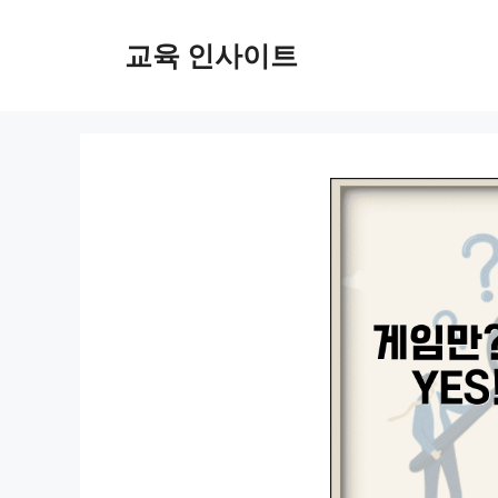
컨
텐
교육 인사이트
츠
로
건
너
뛰
기