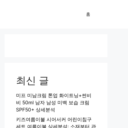
홈
최신 글
미프 미남크림 톤업 화이트닝+썬비
비 50ml 남자 남성 미백 보습 크림
SPF50+ 상세분석
키즈여름이불 시어서커 어린이침구
세트 여름이불 상세분석: 소재부터 관