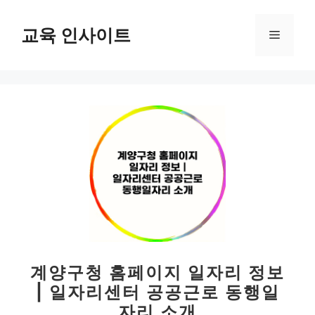
컨
텐
교육 인사이트
메
츠
로
뉴
건
너
뛰
기
계양구청 홈페이지 일자리 정보
| 일자리센터 공공근로 동행일
자리 소개