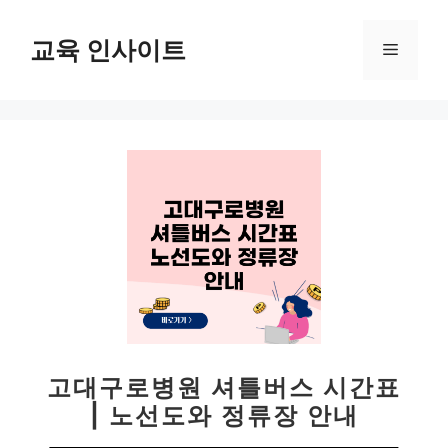
컨
텐
교육 인사이트
메
츠
로
뉴
건
너
뛰
기
고대구로병원 셔틀버스 시간표
| 노선도와 정류장 안내