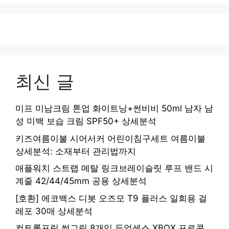
최신 글
미프 미남크림 톤업 화이트닝+썬비비 50ml 남자 남
성 미백 보습 크림 SPF50+ 상세분석
키즈여름이불 시어서커 어린이침구세트 여름이불
상세분석: 소재부터 관리법까지
애플워치 스트랩 메탈 링크브레이슬릿 루프 밴드 시
계줄 42/44/45mm 공용 상세분석
[호환] 에코백스 디봇 오즈모 T9 플러스 일회용 걸
레포 30매 상세분석
컨트롤프릭 썸그립 8개입 듀얼센스 XBOX 프로콘