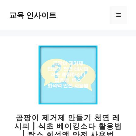
컨
텐
교육 인사이트
메
츠
로
뉴
건
너
뛰
기
곰팡이 제거제 만들기 천연 레
시피 | 식초 베이킹소다 활용법
| 락스 희석액 안전 사용법