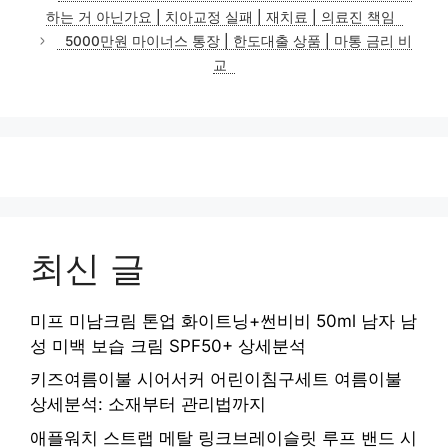
고
하는 거 아닌가요 | 치아교정 실패 | 재치료 | 의료진 책임
리
5000만원 마이너스 통장 | 한도대출 상품 | 마통 금리 비
교
최신 글
미프 미남크림 톤업 화이트닝+썬비비 50ml 남자 남
성 미백 보습 크림 SPF50+ 상세분석
키즈여름이불 시어서커 어린이침구세트 여름이불
상세분석: 소재부터 관리법까지
애플워치 스트랩 메탈 링크브레이슬릿 루프 밴드 시