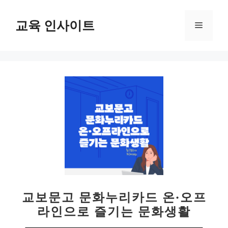
컨
텐
교육 인사이트
메
츠
로
뉴
건
너
뛰
기
교보문고 문화누리카드 온·오프
라인으로 즐기는 문화생활