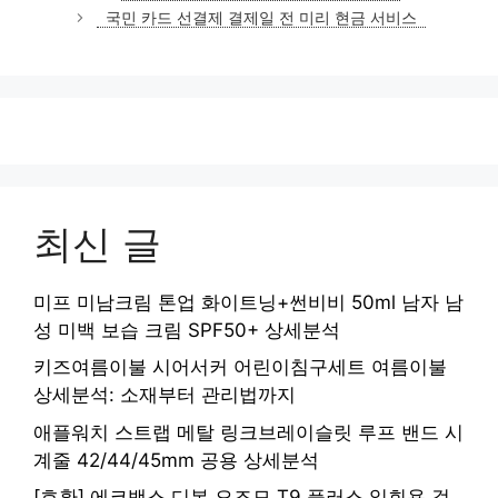
고
국민 카드 선결제 결제일 전 미리 현금 서비스
리
최신 글
미프 미남크림 톤업 화이트닝+썬비비 50ml 남자 남
성 미백 보습 크림 SPF50+ 상세분석
키즈여름이불 시어서커 어린이침구세트 여름이불
상세분석: 소재부터 관리법까지
애플워치 스트랩 메탈 링크브레이슬릿 루프 밴드 시
계줄 42/44/45mm 공용 상세분석
[호환] 에코백스 디봇 오즈모 T9 플러스 일회용 걸