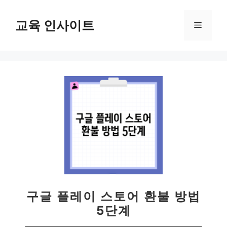
컨
텐
교육 인사이트
메
츠
로
뉴
건
너
뛰
기
구글 플레이 스토어 환불 방법
5단계