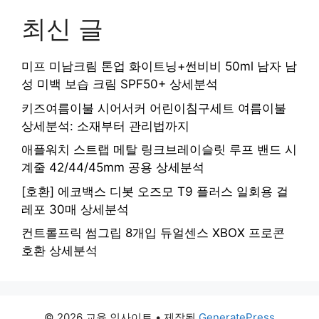
최신 글
미프 미남크림 톤업 화이트닝+썬비비 50ml 남자 남
성 미백 보습 크림 SPF50+ 상세분석
키즈여름이불 시어서커 어린이침구세트 여름이불
상세분석: 소재부터 관리법까지
애플워치 스트랩 메탈 링크브레이슬릿 루프 밴드 시
계줄 42/44/45mm 공용 상세분석
[호환] 에코백스 디봇 오즈모 T9 플러스 일회용 걸
레포 30매 상세분석
컨트롤프릭 썸그립 8개입 듀얼센스 XBOX 프로콘
호환 상세분석
© 2026 교육 인사이트
• 제작됨
GeneratePress