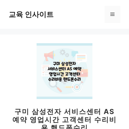
컨
텐
교육 인사이트
메
츠
로
뉴
건
너
뛰
기
구미 삼성전자 서비스센터 AS
예약 영업시간 고객센터 수리비
용 핸드폰수리