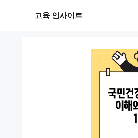
컨
텐
교육 인사이트
츠
로
건
너
뛰
기