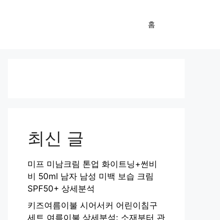
홈
최신 글
미프 미남크림 톤업 화이트닝+썬비
비 50ml 남자 남성 미백 보습 크림
SPF50+ 상세분석
키즈여름이불 시어서커 어린이침구
세트 여름이불 상세분석: 소재부터 관