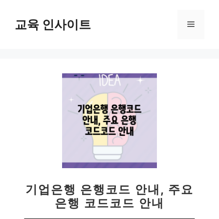
컨
텐
교육 인사이트
메
츠
로
뉴
건
너
뛰
기
기업은행 은행코드 안내, 주요
은행 코드코드 안내