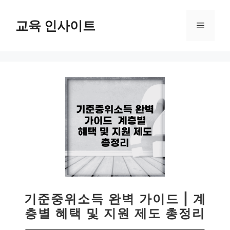
컨
텐
교육 인사이트
메
츠
로
뉴
건
너
뛰
기
기준중위소득 완벽 가이드 | 계
층별 혜택 및 지원 제도 총정리