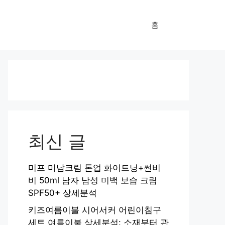
홈
최신 글
미프 미남크림 톤업 화이트닝+썬비
비 50ml 남자 남성 미백 보습 크림
SPF50+ 상세분석
키즈여름이불 시어서커 어린이침구
세트 여름이불 상세분석: 소재부터 관