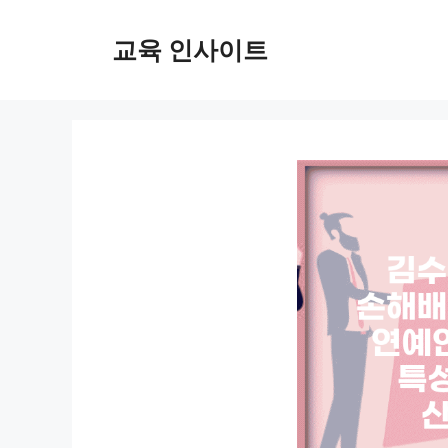
컨
텐
교육 인사이트
츠
로
건
너
뛰
기