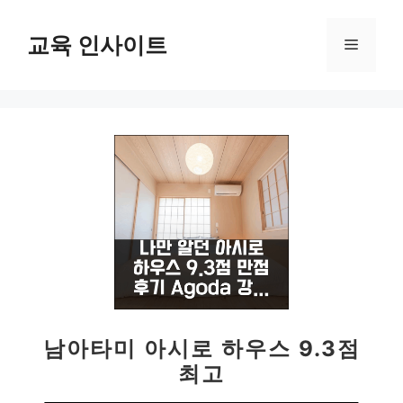
컨
텐
교육 인사이트
메
츠
로
뉴
건
너
뛰
기
남아타미 아시로 하우스 9.3점
최고