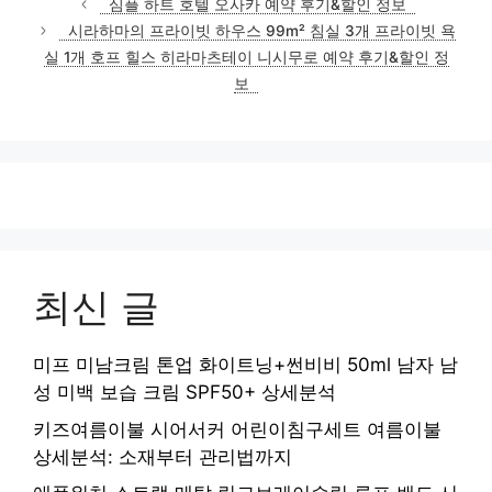
심플 하트 호텔 오사카 예약 후기&할인 정보
고
시라하마의 프라이빗 하우스 99m² 침실 3개 프라이빗 욕
리
실 1개 호프 힐스 히라마츠테이 니시무로 예약 후기&할인 정
보
최신 글
미프 미남크림 톤업 화이트닝+썬비비 50ml 남자 남
성 미백 보습 크림 SPF50+ 상세분석
키즈여름이불 시어서커 어린이침구세트 여름이불
상세분석: 소재부터 관리법까지