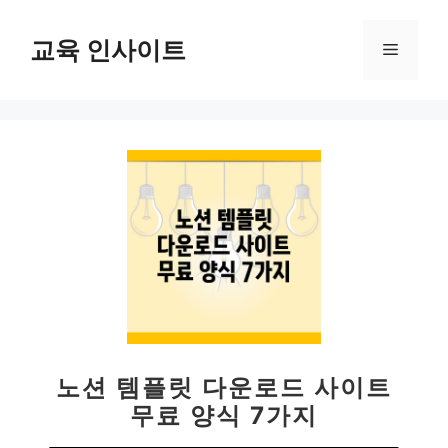
컨
텐
교육 인사이트
메
츠
로
뉴
건
너
뛰
기
노션 템플릿 다운로드 사이트
무료 양식 7가지