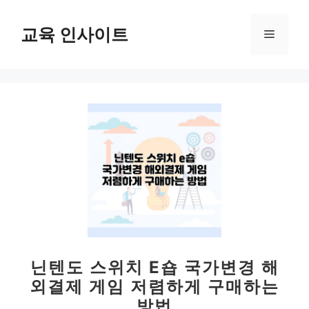
컨
텐
교육 인사이트
메
츠
로
뉴
건
너
뛰
기
닌텐도 스위치 E숍 국가변경 해
외결제 게임 저렴하게 구매하는
방법