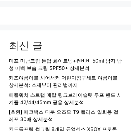
최신 글
미프 미남크림 톤업 화이트닝+썬비비 50ml 남자 남
성 미백 보습 크림 SPF50+ 상세분석
키즈여름이불 시어서커 어린이침구세트 여름이불
상세분석: 소재부터 관리법까지
애플워치 스트랩 메탈 링크브레이슬릿 루프 밴드 시
계줄 42/44/45mm 공용 상세분석
[호환] 에코백스 디봇 오즈모 T9 플러스 일회용 걸
레포 30매 상세분석
컨트롤프릭 썸그립 8개입 듀얼센스 XBOX 프로콘