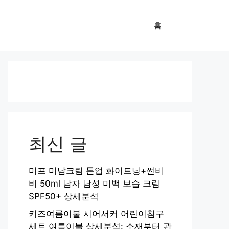
홈
최신 글
미프 미남크림 톤업 화이트닝+썬비
비 50ml 남자 남성 미백 보습 크림
SPF50+ 상세분석
키즈여름이불 시어서커 어린이침구
세트 여름이불 상세분석: 소재부터 관