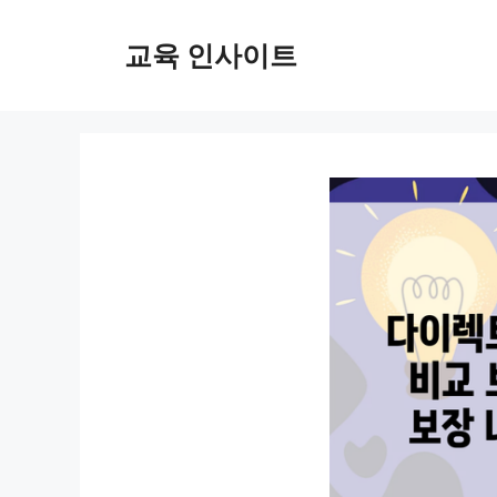
컨
텐
교육 인사이트
츠
로
건
너
뛰
기