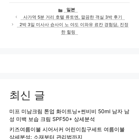
카
일본
테
사가역 5분 거리 호텔 류토엔, 깔끔한 객실 3박 후기
고
2박 3일 미사사 슌사이 노 야도 이와유 료칸 경험담, 진정
리
한 힐링
최신 글
미프 미남크림 톤업 화이트닝+썬비비 50ml 남자 남
성 미백 보습 크림 SPF50+ 상세분석
키즈여름이불 시어서커 어린이침구세트 여름이불
상세분석: 소재부터 관리법까지