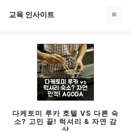
컨
텐
교육 인사이트
메
츠
로
뉴
건
너
뛰
기
다케토미 루카 호텔 VS 다른 숙
소? 고민 끝! 럭셔리 & 자연 감
상