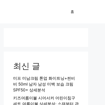
홈
최신 글
미프 미남크림 톤업 화이트닝+썬비
비 50ml 남자 남성 미백 보습 크림
SPF50+ 상세분석
키즈여름이불 시어서커 어린이침구
세트 여름이불 상세분석: 소재부터 관