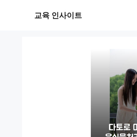
컨
텐
교육 인사이트
츠
로
건
너
뛰
기