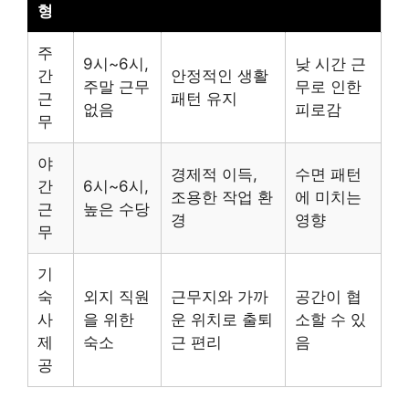
형
주
9시~6시,
낮 시간 근
간
안정적인 생활
주말 근무
무로 인한
근
패턴 유지
없음
피로감
무
야
경제적 이득,
수면 패턴
간
6시~6시,
조용한 작업 환
에 미치는
근
높은 수당
경
영향
무
기
숙
외지 직원
근무지와 가까
공간이 협
사
을 위한
운 위치로 출퇴
소할 수 있
제
숙소
근 편리
음
공