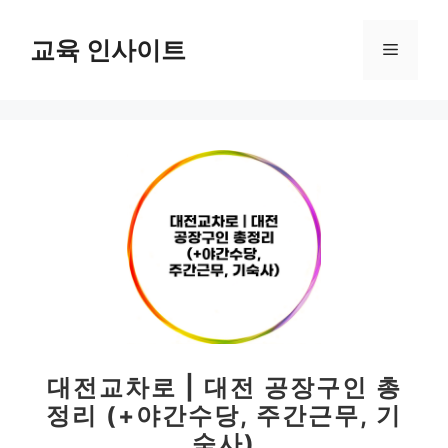
컨
텐
교육 인사이트
메
츠
로
뉴
건
너
뛰
기
대전교차로 | 대전 공장구인 총
정리 (+야간수당, 주간근무, 기
숙사)