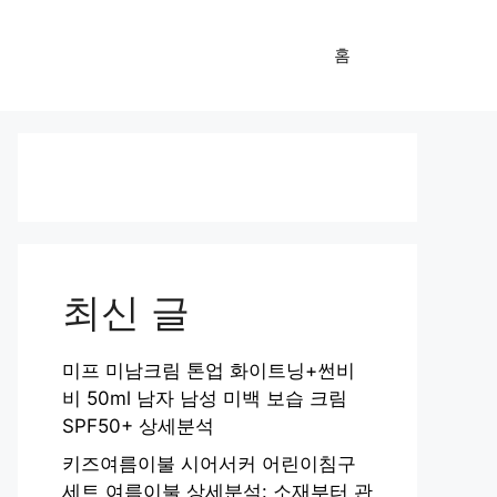
홈
최신 글
미프 미남크림 톤업 화이트닝+썬비
비 50ml 남자 남성 미백 보습 크림
SPF50+ 상세분석
키즈여름이불 시어서커 어린이침구
세트 여름이불 상세분석: 소재부터 관