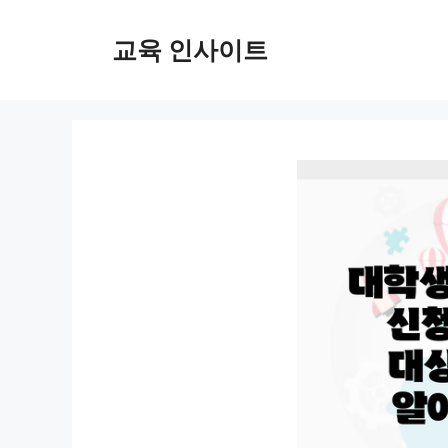
컨
텐
교육 인사이트
츠
로
건
너
뛰
기