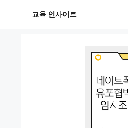
컨
텐
교육 인사이트
츠
로
건
너
뛰
기