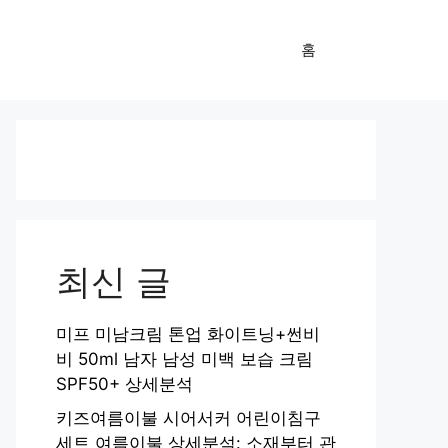
홈
최신 글
미프 미남크림 톤업 화이트닝+썬비
비 50ml 남자 남성 미백 보습 크림
SPF50+ 상세분석
키즈여름이불 시어서커 어린이침구
세트 여름이불 상세분석: 소재부터 관