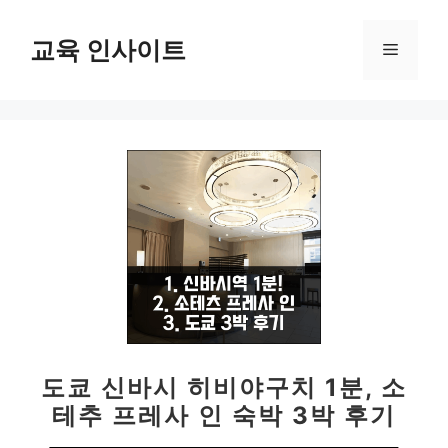
컨
텐
교육 인사이트
메
츠
로
뉴
건
너
뛰
기
도쿄 신바시 히비야구치 1분, 소
테추 프레사 인 숙박 3박 후기