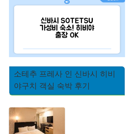
소테추 프레사 인 신바시 히비
야구치 객실 숙박 후기