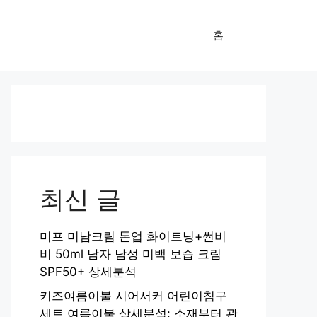
홈
최신 글
미프 미남크림 톤업 화이트닝+썬비
비 50ml 남자 남성 미백 보습 크림
SPF50+ 상세분석
키즈여름이불 시어서커 어린이침구
세트 여름이불 상세분석: 소재부터 관