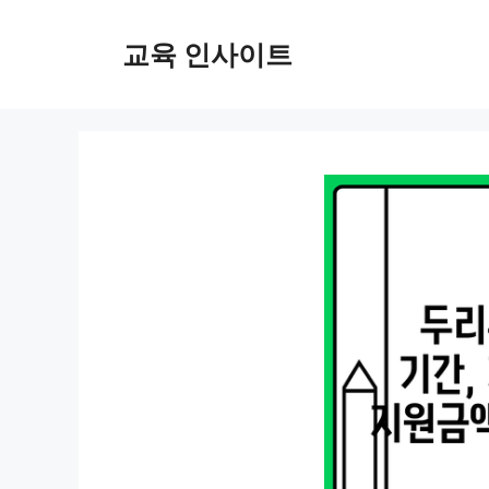
컨
텐
교육 인사이트
츠
로
건
너
뛰
기