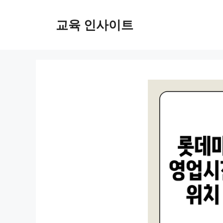
컨
텐
교육 인사이트
츠
로
건
너
뛰
기