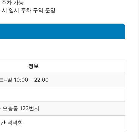
 주차 가능
 시 임시 주차 구역 운영
정보
토~일 10:00 – 22:00
 모충동 123번지
공간 넉넉함