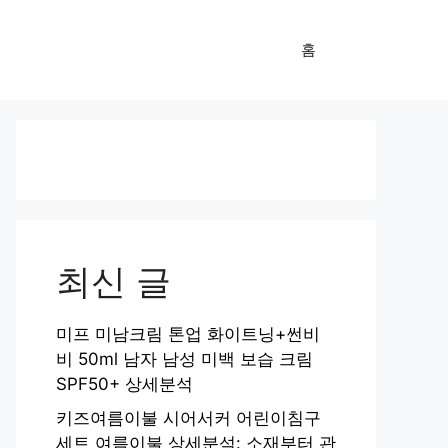
홈
최신 글
미프 미남크림 톤업 화이트닝+썬비
비 50ml 남자 남성 미백 보습 크림
SPF50+ 상세분석
키즈여름이불 시어서커 어린이침구
세트 여름이불 상세분석: 소재부터 관