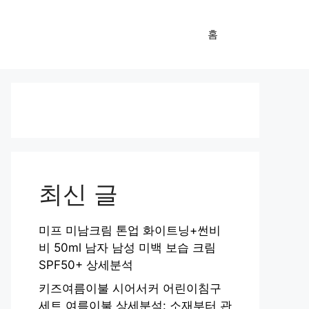
홈
최신 글
미프 미남크림 톤업 화이트닝+썬비
비 50ml 남자 남성 미백 보습 크림
SPF50+ 상세분석
키즈여름이불 시어서커 어린이침구
세트 여름이불 상세분석: 소재부터 관