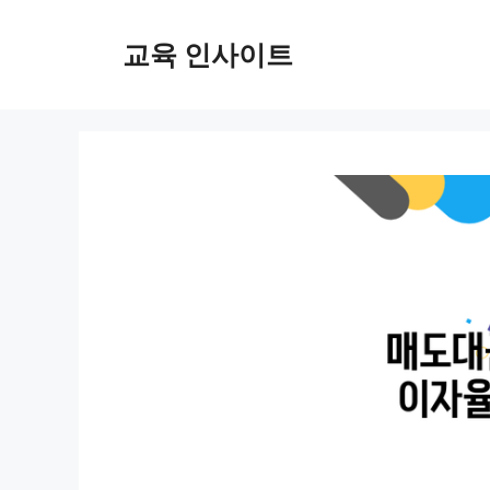
컨
텐
교육 인사이트
츠
로
건
너
뛰
기