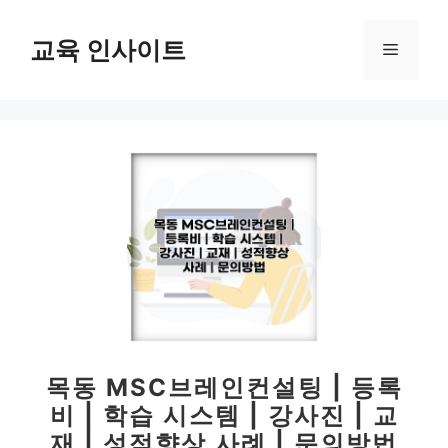
컨
텐
교육 인사이트
메
츠
로
뉴
건
너
뛰
기
목동 MSC브레인컨설팅 | 등록
비 | 학습 시스템 | 강사진 | 교
재 | 성적향상 사례 | 문의방법