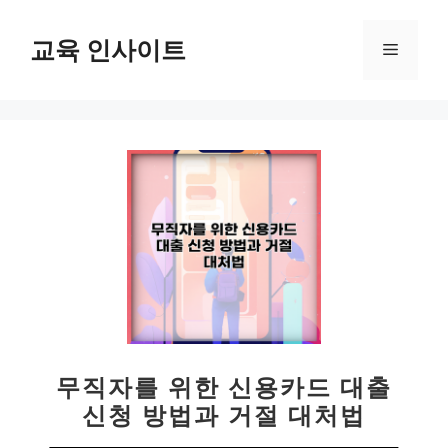
컨
텐
교육 인사이트
메
츠
로
뉴
건
너
뛰
기
무직자를 위한 신용카드 대출
신청 방법과 거절 대처법