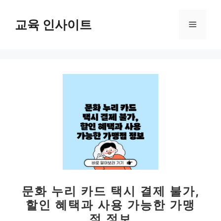
컨
텐
교육 인사이트
메
츠
로
뉴
건
너
뛰
기
문화 누리 카드 택시 결제 불가,
할인 혜택과 사용 가능한 가맹
점 정보