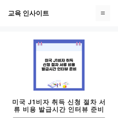
컨
텐
교육 인사이트
메
츠
로
뉴
건
너
뛰
기
미국 J1비자 취득 신청 절차 서
류 비용 발급시간 인터뷰 준비