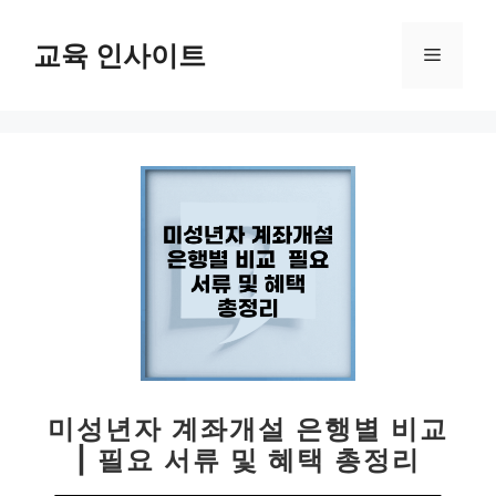
컨
텐
교육 인사이트
메
츠
로
뉴
건
너
뛰
기
미성년자 계좌개설 은행별 비교
| 필요 서류 및 혜택 총정리