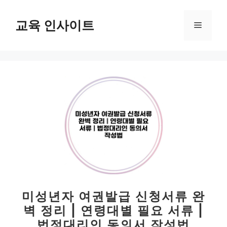
컨
텐
교육 인사이트
메
츠
로
뉴
건
너
뛰
기
미성년자 여권발급 신청서류 완
벽 정리 | 연령대별 필요 서류 |
법정대리인 동의서 작성법