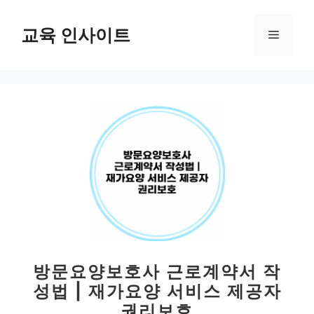
컨
텐
교육 인사이트
메
츠
로
뉴
건
너
뛰
기
방문요양보호사 근로계약서 작
성법 | 재가요양 서비스 제공자
권리보호