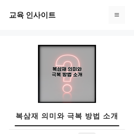
컨
텐
교육 인사이트
메
츠
로
뉴
건
너
뛰
기
복삼재 의미와 극복 방법 소개