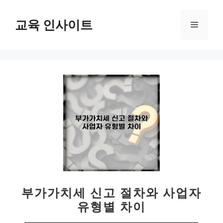
컨
텐
교육 인사이트
메
츠
로
뉴
건
너
뛰
기
부가가치세 신고 절차와 사업자
유형별 차이