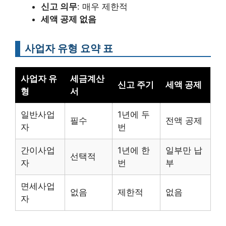
신고 의무
: 매우 제한적
세액 공제 없음
사업자 유형 요약 표
사업자 유
세금계산
신고 주기
세액 공제
형
서
일반사업
1년에 두
필수
전액 공제
자
번
간이사업
1년에 한
일부만 납
선택적
자
번
부
면세사업
없음
제한적
없음
자