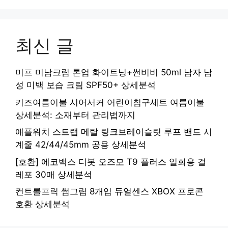
최신 글
미프 미남크림 톤업 화이트닝+썬비비 50ml 남자 남
성 미백 보습 크림 SPF50+ 상세분석
키즈여름이불 시어서커 어린이침구세트 여름이불
상세분석: 소재부터 관리법까지
애플워치 스트랩 메탈 링크브레이슬릿 루프 밴드 시
계줄 42/44/45mm 공용 상세분석
[호환] 에코백스 디봇 오즈모 T9 플러스 일회용 걸
레포 30매 상세분석
컨트롤프릭 썸그립 8개입 듀얼센스 XBOX 프로콘
호환 상세분석