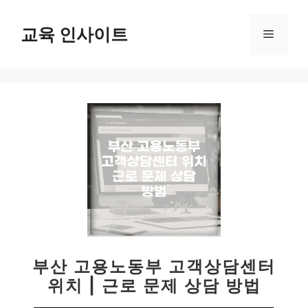
컨
텐
교육 인사이트
메
츠
로
뉴
건
너
뛰
기
부산 고용노동부 고객상담센터
위치 | 근로 문제 상담 방법