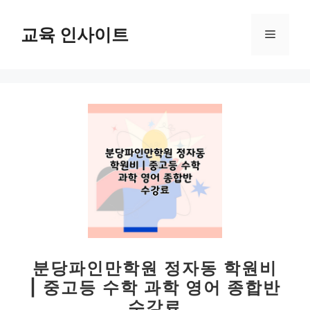
컨
텐
교육 인사이트
메
츠
로
뉴
건
너
뛰
기
분당파인만학원 정자동 학원비
| 중고등 수학 과학 영어 종합반
수강료