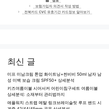
정보
테
보험가입자 의견서 작성 방법
고
전북카드 CVC 유효기간 카드정보 알아보기
리
최신 글
미프 미남크림 톤업 화이트닝+썬비비 50ml 남자 남
성 미백 보습 크림 SPF50+ 상세분석
키즈여름이불 시어서커 어린이침구세트 여름이불
상세분석: 소재부터 관리법까지
애플워치 스트랩 메탈 링크브레이슬릿 루프 밴드 시
계줄 42/44/45mm 공용 상세분석