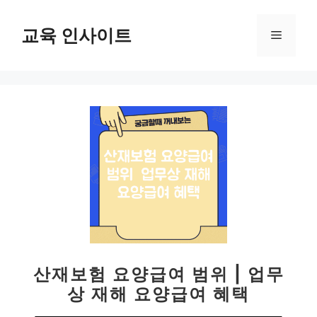
컨
텐
교육 인사이트
메
츠
로
뉴
건
너
뛰
기
산재보험 요양급여 범위 | 업무
상 재해 요양급여 혜택