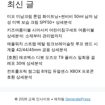
최신 글
미프 미남크림 톤업 화이트닝+썬비비 50ml 남자 남
성 미백 보습 크림 SPF50+ 상세분석
키즈여름이불 시어서커 어린이침구세트 여름이불
상세분석: 소재부터 관리법까지
애플워치 스트랩 메탈 링크브레이슬릿 루프 밴드 시
계줄 42/44/45mm 공용 상세분석
[호환] 에코백스 디봇 오즈모 T9 플러스 일회용 걸
레포 30매 상세분석
컨트롤프릭 썸그립 8개입 듀얼센스 XBOX 프로콘
호환 상세분석
© 2026 교육 인사이트
• 제작됨
GeneratePress