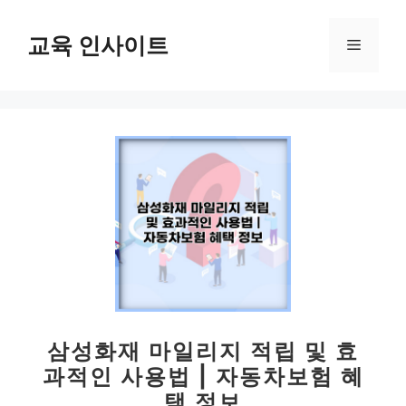
컨
텐
교육 인사이트
메
츠
로
뉴
건
너
뛰
기
삼성화재 마일리지 적립 및 효
과적인 사용법 | 자동차보험 혜
택 정보