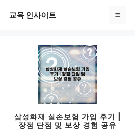
컨
텐
교육 인사이트
메
츠
로
뉴
건
너
뛰
기
삼성화재 실손보험 가입 후기 |
장점 단점 및 보상 경험 공유