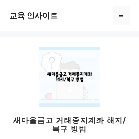
컨
텐
교육 인사이트
메
츠
로
뉴
건
너
뛰
기
새마을금고 거래중지계좌 해지/
복구 방법