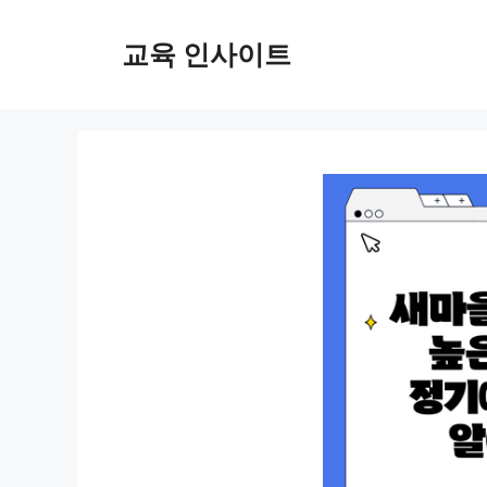
컨
텐
교육 인사이트
츠
로
건
너
뛰
기