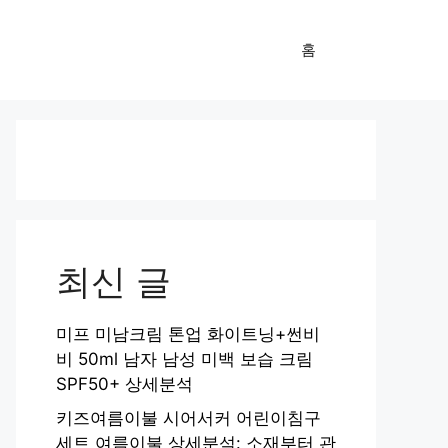
홈
최신 글
미프 미남크림 톤업 화이트닝+썬비
비 50ml 남자 남성 미백 보습 크림
SPF50+ 상세분석
키즈여름이불 시어서커 어린이침구
세트 여름이불 상세분석: 소재부터 관