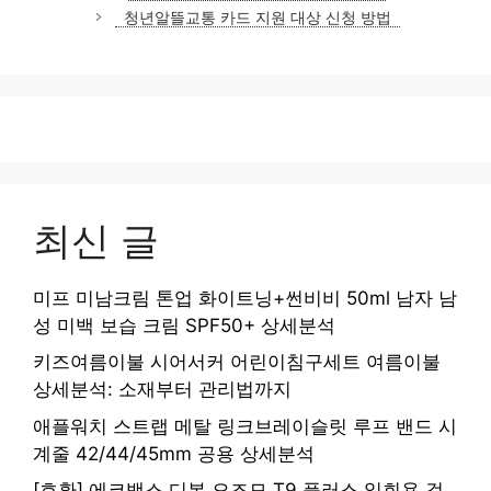
고
청년알뜰교통 카드 지원 대상 신청 방법
리
최신 글
미프 미남크림 톤업 화이트닝+썬비비 50ml 남자 남
성 미백 보습 크림 SPF50+ 상세분석
키즈여름이불 시어서커 어린이침구세트 여름이불
상세분석: 소재부터 관리법까지
애플워치 스트랩 메탈 링크브레이슬릿 루프 밴드 시
계줄 42/44/45mm 공용 상세분석
[호환] 에코백스 디봇 오즈모 T9 플러스 일회용 걸