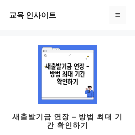
컨
텐
교육 인사이트
메
츠
로
뉴
건
너
뛰
기
새출발기금 연장 – 방법 최대 기
간 확인하기