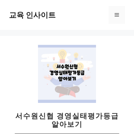
컨
텐
교육 인사이트
메
츠
로
뉴
건
너
뛰
기
서수원신협 경영실태평가등급
알아보기