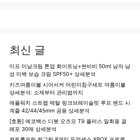
최신 글
미프 미남크림 톤업 화이트닝+썬비비 50ml 남자 남
성 미백 보습 크림 SPF50+ 상세분석
키즈여름이불 시어서커 어린이침구세트 여름이불
상세분석: 소재부터 관리법까지
애플워치 스트랩 메탈 링크브레이슬릿 루프 밴드 시
계줄 42/44/45mm 공용 상세분석
[호환] 에코백스 디봇 오즈모 T9 플러스 일회용 걸
레포 30매 상세분석
컨트롤프릭 썸그립 8개입 듀얼센스 XBOX 프로콘