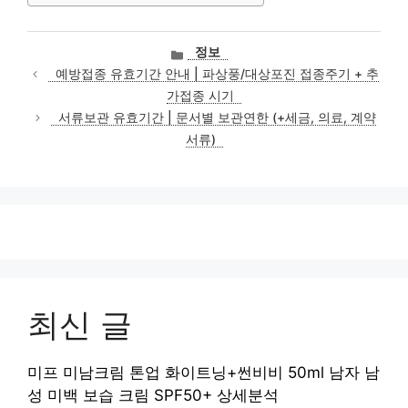
카
정보
테
예방접종 유효기간 안내 | 파상풍/대상포진 접종주기 + 추
고
가접종 시기
리
서류보관 유효기간 | 문서별 보관연한 (+세금, 의료, 계약
서류)
최신 글
미프 미남크림 톤업 화이트닝+썬비비 50ml 남자 남
성 미백 보습 크림 SPF50+ 상세분석