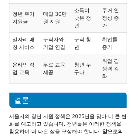
소득이
주거 안
청년 주거
매달 30만
낮은 청
정성 증
지원금
원 지원
년
가
일자리 매
구직자와
구직 청
취업률
칭 서비스
기업 연결
년
증가
취업 경
온라인 직
무료 교육
청년 누
쟁력 강
업 교육
제공
구나
화
결론
서울시의 청년 지원 정책은 2025년을 맞아 더 큰 변
화를 예고하고 있습니다. 청년들은 이러한 정책을
활용하여 더 나은 삶을 구상해야 합니다.
앞으로의