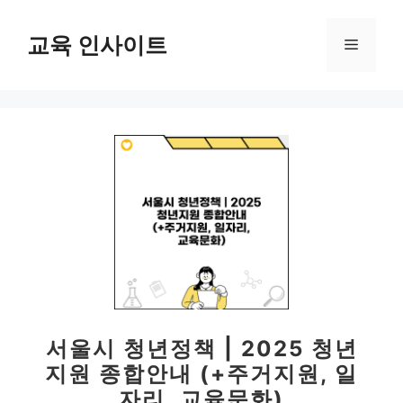
컨
텐
교육 인사이트
메
츠
로
뉴
건
너
뛰
기
서울시 청년정책 | 2025 청년
지원 종합안내 (+주거지원, 일
자리, 교육문화)