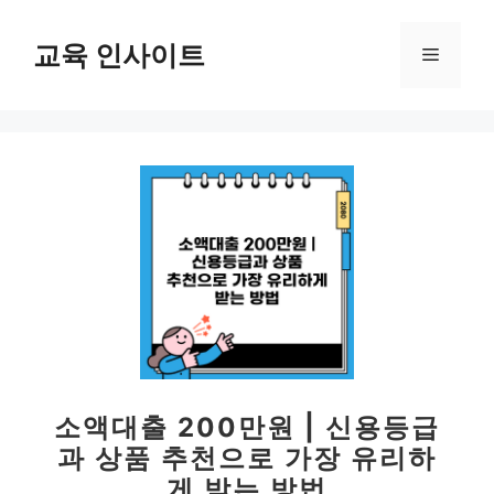
컨
텐
교육 인사이트
메
츠
로
뉴
건
너
뛰
기
소액대출 200만원 | 신용등급
과 상품 추천으로 가장 유리하
게 받는 방법