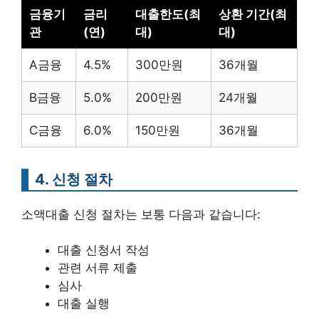
금융기
금리
대출한도(최
상환 기간(최
관
(연)
대)
대)
A금융
4.5%
300만원
36개월
B금융
5.0%
200만원
24개월
C금융
6.0%
150만원
36개월
4. 신청 절차
소액대출 신청 절차는 보통 다음과 같습니다:
대출 신청서 작성
관련 서류 제출
심사
대출 실행